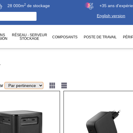
2
28 000m
de stockage
+35 ans d'expéri
English version
ONS
RÉSEAU - SERVEUR
COMPOSANTS
POSTE DE TRAVAIL
PÉRI
SION
STOCKAGE
A
par