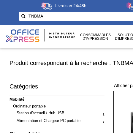
Livraison 24/48h
CONSOMMABLES
SOLUTI
D'IMPRESSION
D'IMPRES
CÂBLES
ET CONNECTIQUES
Produit correspondant à la recherche : TNBM
Afficher 
Catégories
Mobilité
Ordinateur portable
Station d'accueil / Hub USB
1
Alimentation et Chargeur PC portable
2