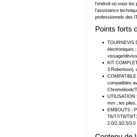
l'endroit où vous le
l'assistance techniqu
professionnels des I
Points forts 
TOURNEVIS DE 
électroniques ;
vissage/dévis
KIT COMPLET : 
3 Robertson), 
COMPATIBLE A
compatibles a
Chromebook/T
UTILISATION SI
mm ; les piles,
EMBOUTS : PH
T6/T7/T8/T9/T1
2.0/2.3/2.5/3.0
Contenu de l