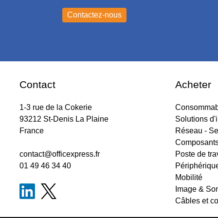
Contact
Acheter
1-3 rue de la Cokerie
Consommabl
93212 St-Denis La Plaine
Solutions d'
France
Réseau - Se
Composant
contact@officexpress.fr
Poste de tra
01 49 46 34 40
Périphériqu
Mobilité
Image & So
Câbles et c