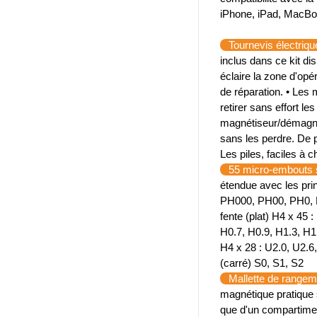
iPhone, iPad, MacBo
Tournevis électriq
inclus dans ce kit di
éclaire la zone d'opé
de réparation. • Les
retirer sans effort l
magnétiseur/démagnét
sans les perdre. De 
Les piles, faciles à 
55 micro-embouts 
étendue avec les pri
PH000, PH00, PH0, PH
fente (plat) H4 x 45 
H0.7, H0.9, H1.3, H1.
H4 x 28 : U2.0, U2.6,
(carré) S0, S1, S2
Mallette de rangem
magnétique pratique s
que d'un compartiment