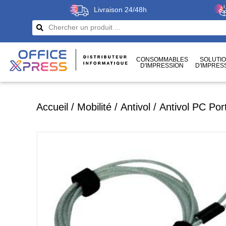
Livraison 24/48h
CONSOMMABLES
SOLUTI
D'IMPRESSION
D'IMPRES
CÂBLES
ET CONNECTIQUES
Accueil
/
Mobilité
/
Antivol
/
Antivol PC Por