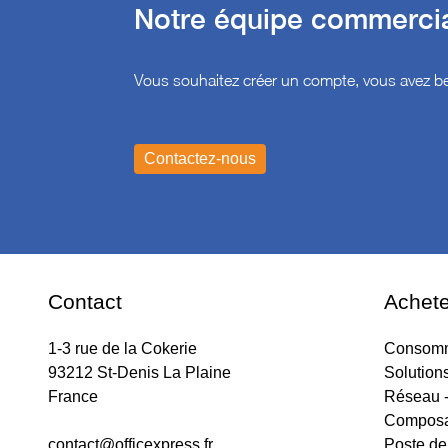
Notre équipe commercial
Vous souhaitez créer un compte, vous avez be
Contact
Achete
1-3 rue de la Cokerie
Consomm
93212 St-Denis La Plaine
Solution
France
Réseau -
Composa
contact@officexpress.fr
Poste de 