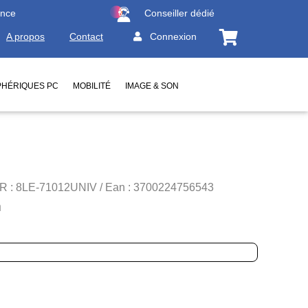
ence
Conseiller dédié
A propos
Contact
Connexion
PHÉRIQUES PC
MOBILITÉ
IMAGE & SON
R : 8LE-71012UNIV / Ean : 3700224756543
m