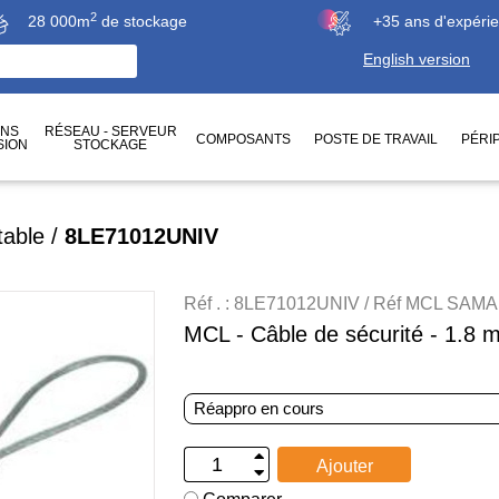
2
28 000m
de stockage
+35 ans d'expéri
English version
ONS
RÉSEAU - SERVEUR
COMPOSANTS
POSTE DE TRAVAIL
PÉRI
SION
STOCKAGE
table
/
8LE71012UNIV
Réf . : 8LE71012UNIV / Réf MCL SAMA
MCL - Câble de sécurité - 1.8 
Réappro en cours
Ajouter