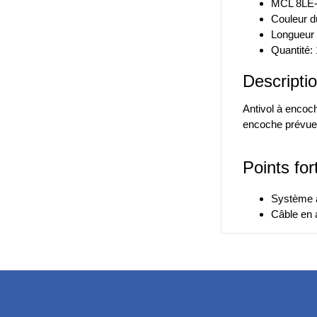
MCL 8LE-
Couleur du
Longueur 
Quantité: 
Descriptio
Antivol à encoc
encoche prévue à
Points for
Système à
Câble en 