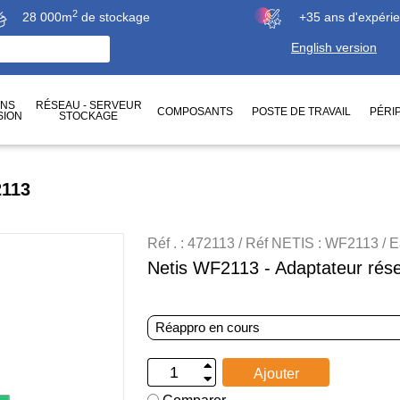
2
28 000m
de stockage
+35 ans d'expéri
English version
ONS
RÉSEAU - SERVEUR
COMPOSANTS
POSTE DE TRAVAIL
PÉRI
SION
STOCKAGE
2113
Réf . : 472113 / Réf NETIS : WF2113 /
Netis WF2113 - Adaptateur résea
Réappro en cours
Ajouter