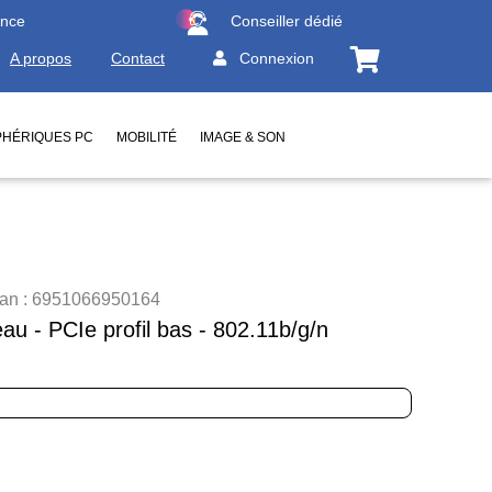
ence
Conseiller dédié
A propos
Contact
Connexion
PHÉRIQUES PC
MOBILITÉ
IMAGE & SON
 Ean : 6951066950164
u - PCIe profil bas - 802.11b/g/n