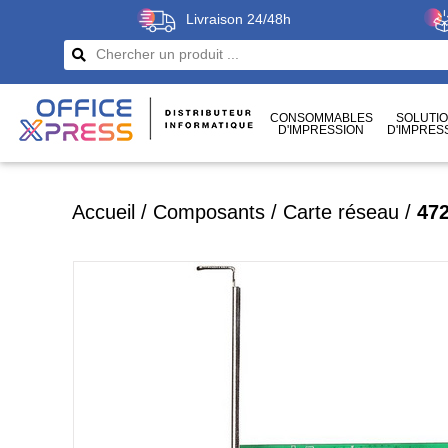
Livraison 24/48h
CONSOMMABLES
SOLUTI
D'IMPRESSION
D'IMPRES
CÂBLES
ET CONNECTIQUES
Accueil
/
Composants
/
Carte réseau
/
47