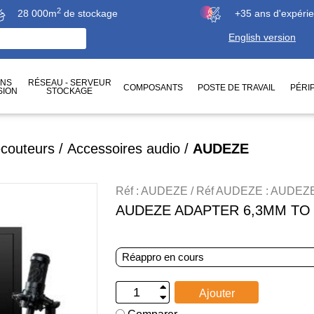
2
28 000m
de stockage
+35 ans d'expéri
English version
ONS
RÉSEAU - SERVEUR
COMPOSANTS
POSTE DE TRAVAIL
PÉRI
SION
STOCKAGE
écouteurs
/
Accessoires audio
/
AUDEZE
Réf : AUDEZE / Réf AUDEZE : AUDEZE
AUDEZE ADAPTER 6,3MM TO
Réappro en cours
Ajouter