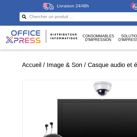
Livraison 24/48h
CONSOMMABLES
SOLUTI
D'IMPRESSION
D'IMPRES
CÂBLES
ET CONNECTIQUES
Accueil
/
Image & Son
/
Casque audio et 