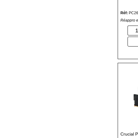
Réf:
PC2
Réappro e
Crucial