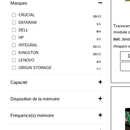
Marques
CRUCIAL
15
/15
DATARAM
1
/1
Transce
DELL
module d
8
/8
HP
DDR5 4
Réf:
JM4
1
/1
INTEGRAL
Réappro e
21
/21
KINGSTON
22
/22
LENOVO
4
/4
ORIGIN STORAGE
1
/1
PNY
4
/4
Capacité
SQP
46
/46
SYNOLOGY
2
/2
TRANSCEND
Disposition de la mémoire
19
/19
V7
1
/1
Fréquence(s) mémoire