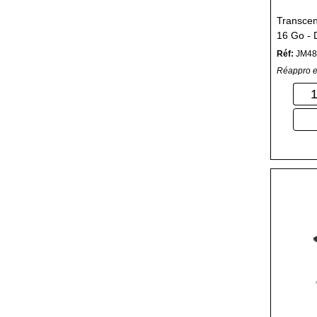
Transcen
16 Go - 
MHz / P
Réf:
JM48
tampon
Réappro e