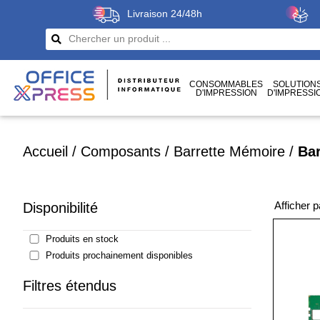
Livraison 24/48h
CONSOMMABLES
SOLUTION
D'IMPRESSION
D'IMPRESSI
CÂBLES
ET CONNECTIQUES
Accueil
/
Composants
/
Barrette Mémoire
/
Ba
Afficher 
Disponibilité
Produits en stock
Produits prochainement disponibles
Filtres étendus