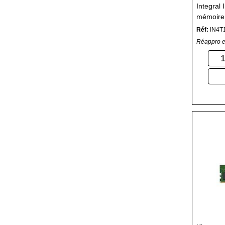
Integra
mémoire
pin DIM
Réf:
IN4T
Réappro e