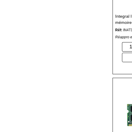
Integra
mémoire
pin DIM
Réf:
IN4T
Réappro e