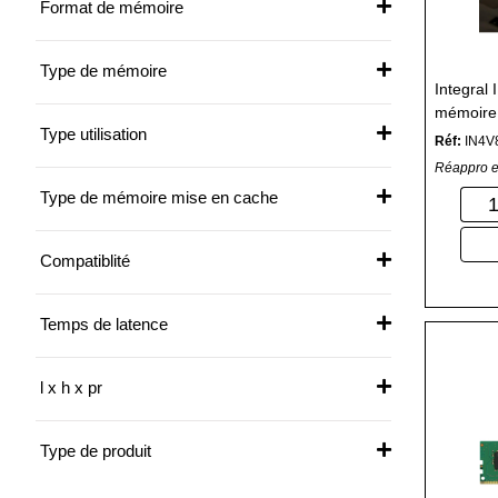
Format de mémoire
Type de mémoire
Integral
mémoire
Type utilisation
SO-DIM
Réf:
IN4V
Réappro e
Type de mémoire mise en cache
Compatiblité
Temps de latence
l x h x pr
Type de produit