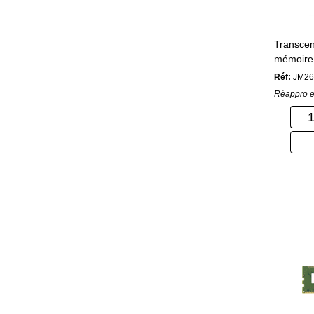
Transce
mémoire
MHz
Réf:
JM2
Réappro e