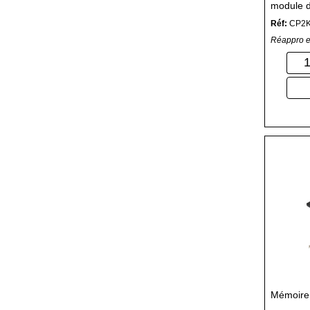
module 
DDR5 6
Réf:
CP2
Réappro e
Mémoir