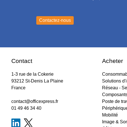
Contact
Acheter
1-3 rue de la Cokerie
Consommabl
93212 St-Denis La Plaine
Solutions d'
France
Réseau - Se
Composant
contact@officexpress.fr
Poste de tra
01 49 46 34 40
Périphériqu
Mobilité
Image & So