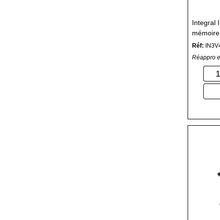
Integra
mémoire
SO-DIM
Réf:
IN3V
Réappro e