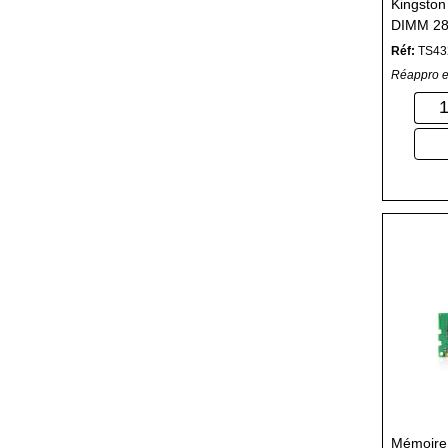
Kingston
DIMM 28
25600 - 
Réf:
TS43
Réappro e
Mémoir