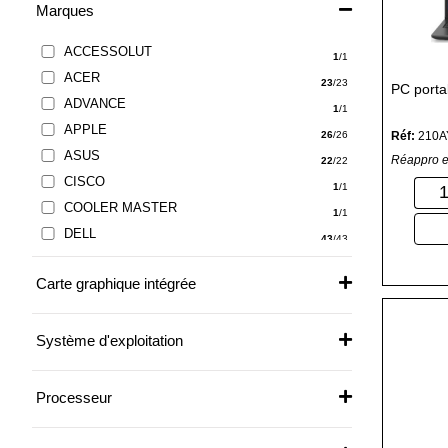
Marques
ACCESSOLUT
1
/1
ACER
23
/23
PC porta
ADVANCE
1
/1
APPLE
Réf:
210
26
/26
ASUS
Réappro e
22
/22
CISCO
1
/1
COOLER MASTER
1
/1
DELL
43
/43
DIVERS
1
/1
Carte graphique intégrée
DYNABOOK
3
/3
HP
62
/62
LABO&SI
Système d'exploitation
1
/1
LENOVO
55
/55
MICROSOFT
Processeur
2
/2
NONAME
1
/1