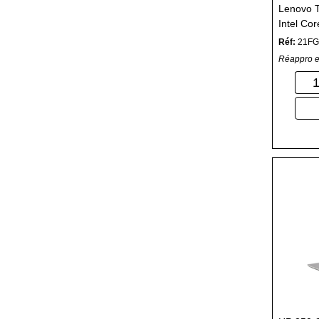
Lenovo T
Intel Co
512 Go S
Réf:
21FG
Réappro e