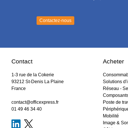
Contact
Acheter
1-3 rue de la Cokerie
Consommabl
93212 St-Denis La Plaine
Solutions d'
France
Réseau - Se
Composant
contact@officexpress.fr
Poste de tra
01 49 46 34 40
Périphériqu
Mobilité
Image & So