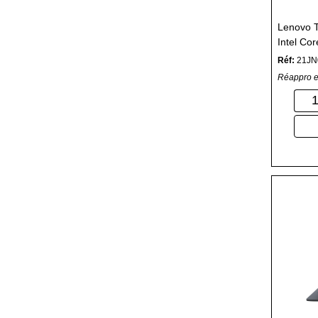
Lenovo T
Intel Co
Go SSD -
Réf:
21JN
Réappro e