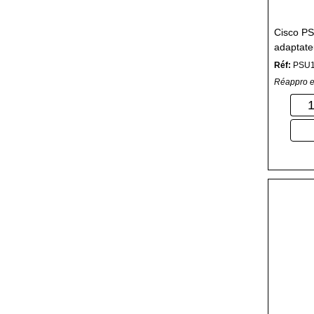
Cisco P
adaptate
Intérieur
Réf:
PSU
Réappro e