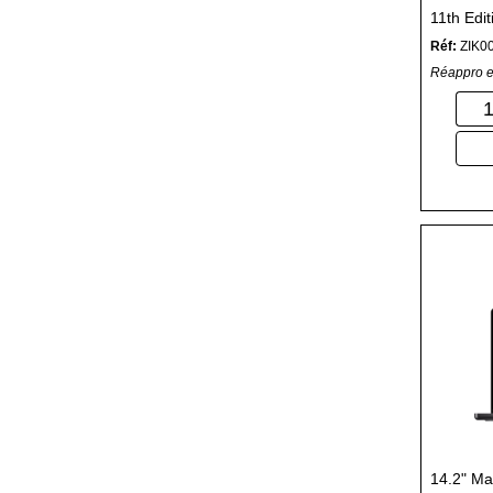
11th Edit
Qualcom
Réf:
ZIK0
64-100 
Réappro e
14.2" Ma