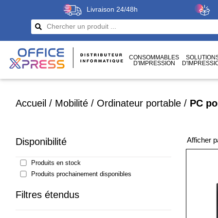
Livraison 24/48h
CONSOMMABLES
SOLUTION
D'IMPRESSION
D'IMPRESSI
CÂBLES
ET CONNECTIQUES
Accueil
/
Mobilité
/
Ordinateur portable
/
PC po
Afficher 
Disponibilité
Produits en stock
Produits prochainement disponibles
Filtres étendus