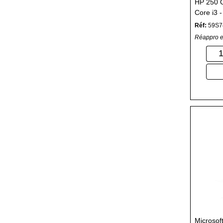
HP 250 G
Core i3 
SSD
Réf:
59S7
Réappro e
Microsof