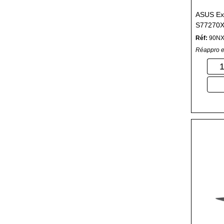
ASUS Ex
S77270X 
portable
Réf:
90NX
DDR5-SD
Réappro e
(802.11a