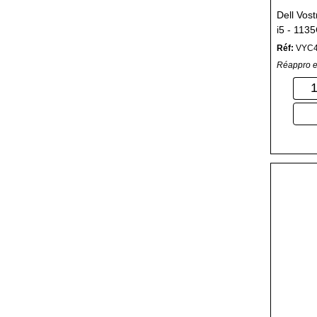
Dell Vost
i5 - 113
Réf:
VYC
Réappro e