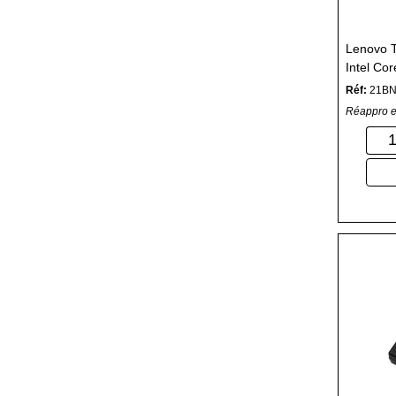
Lenovo T
Intel Cor
RAM - 51
Réf:
21B
Réappro e