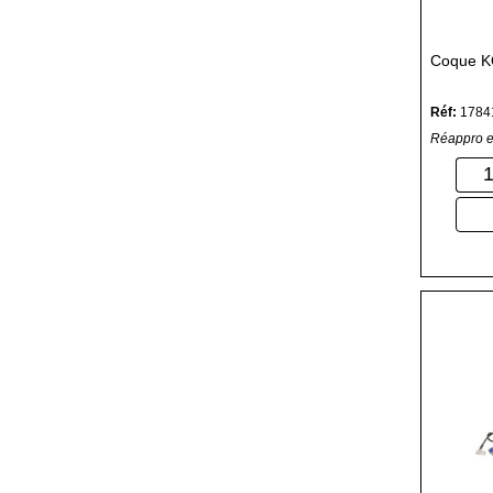
Coque 
Réf:
1784
Réappro e