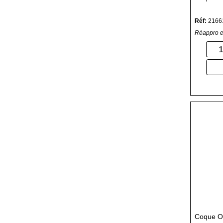
Réf:
2166
Réappro e
Coque 