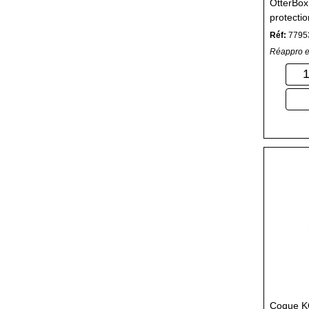
OtterBox
protecti
Réf:
7795
Réappro e
Coque 