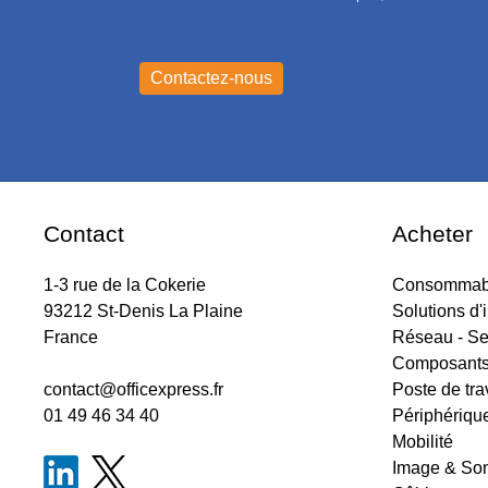
Contact
Acheter
1-3 rue de la Cokerie
Consommabl
93212 St-Denis La Plaine
Solutions d'
France
Réseau - Se
Composant
contact@officexpress.fr
Poste de tra
01 49 46 34 40
Périphériqu
Mobilité
Image & So