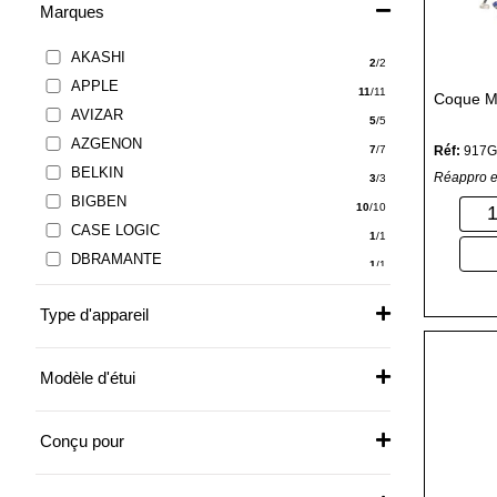
Marques
AKASHI
2
/2
APPLE
11
/11
Coque M
AVIZAR
5
/5
AZGENON
Réf:
917G
7
/7
BELKIN
Réappro e
3
/3
BIGBEN
10
/10
CASE LOGIC
1
/1
DBRAMANTE
1
/1
DIVERS
37
/37
Type d'appareil
DLH ENERGY
32
/32
DOVEMA
33
/33
EDA
Modèle d'étui
1
/1
ESTUFF
3
/3
FAIRPHONE
Conçu pour
1
/1
FORCE CASE
2
/2
GOPRO
1
/1