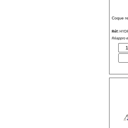
Coque r
Réf:
HYDP
Réappro e