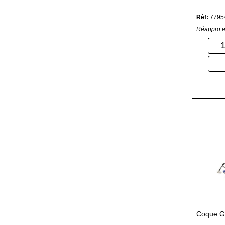
Réf:
7795
Réappro e
Coque 