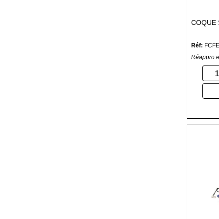
COQUE 
Réf:
FCF
Réappro e