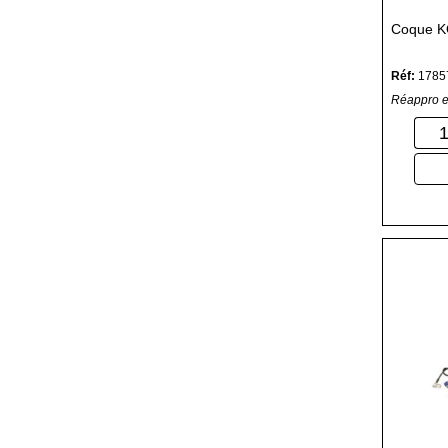
Coque 
Réf:
1785
Réappro e