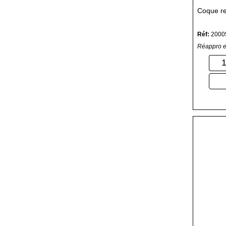
Coque r
Réf:
2000
Réappro e