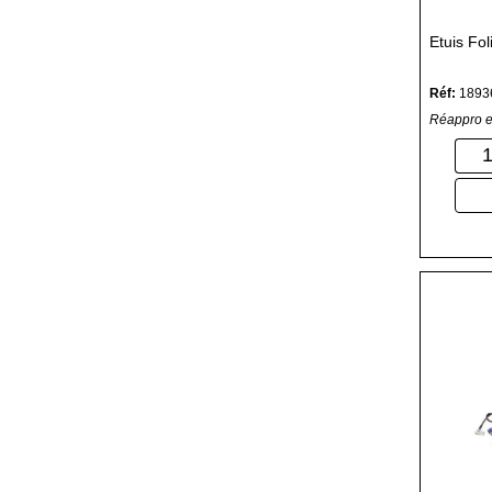
Etuis Fo
Réf:
1893
Réappro e