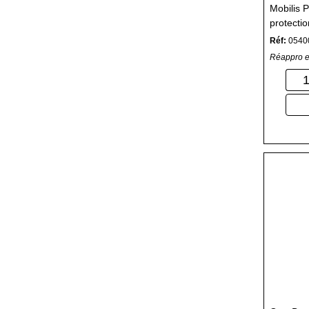
Mobilis
protecti
Réf:
0540
Réappro e