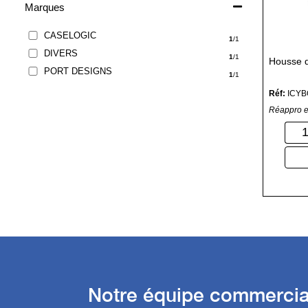
Marques
CASELOGIC
1
/1
DIVERS
1
/1
Housse d
PORT DESIGNS
1
/1
Réf:
ICYB
Réappro e
Notre équipe commercial