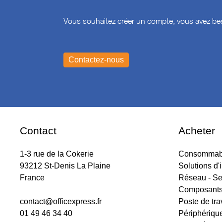
Vous souhaitez créer un compte, vous avez bes
Contact
Acheter
1-3 rue de la Cokerie
Consommabl
93212 St-Denis La Plaine
Solutions d'
France
Réseau - Se
Composant
contact@officexpress.fr
Poste de tra
01 49 46 34 40
Périphériqu