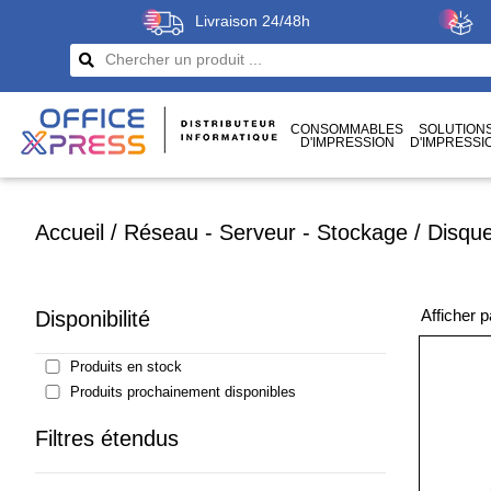
Livraison 24/48h
CONSOMMABLES
SOLUTION
D'IMPRESSION
D'IMPRESSI
CÂBLES
ET CONNECTIQUES
Accueil
/
Réseau - Serveur - Stockage
/
Disque
Afficher 
Disponibilité
Produits en stock
Produits prochainement disponibles
Filtres étendus