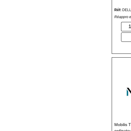
Réf:
DEL
Réappro e
Mobilis 
ordinate