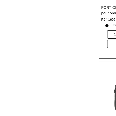
PORT CO
pour ord
Réf:
1605
E