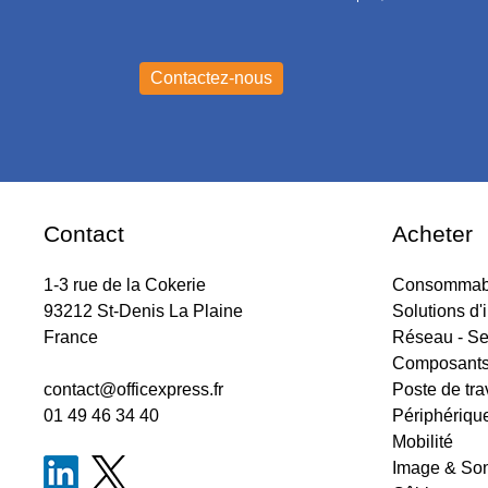
Contact
Acheter
1-3 rue de la Cokerie
Consommabl
93212 St-Denis La Plaine
Solutions d'
France
Réseau - Se
Composant
contact@officexpress.fr
Poste de tra
01 49 46 34 40
Périphériqu
Mobilité
Image & So