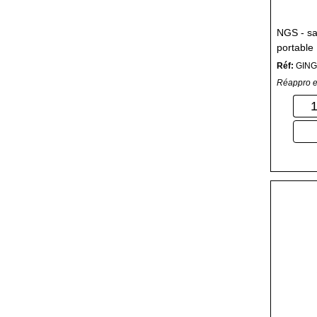
NGS - sa
portable
Réf:
GIN
Réappro e