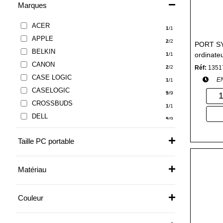
Marques
ACER
1
/1
APPLE
2
/2
PORT SY
BELKIN
ordinateu
1
/1
CANON
Réf:
1351
2
/2
CASE LOGIC
E
1
/1
CASELOGIC
9
/9
CROSSBUDS
1
/1
DELL
9
/9
DICOTA
5
/5
Taille PC portable
EPSON
1
/1
ESTUFF
2
/2
FRANCE CAD
Matériau
1
/1
HP
5
/5
HP Accessoires
Couleur
7
/7
INCASE
1
/1
KENSINGTON
2
/2