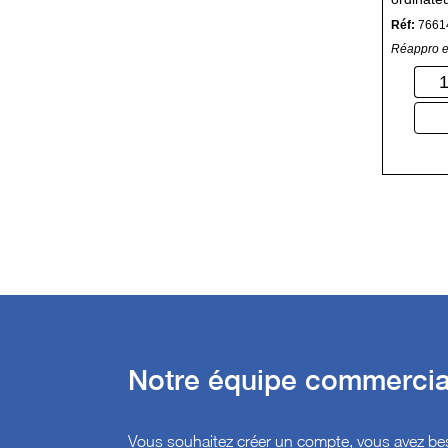
Réf:
7661
Réappro e
Notre équipe commercial
Vous souhaitez créer un compte, vous avez bes