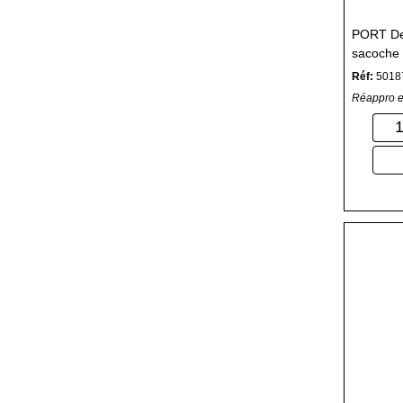
PORT De
sacoche 
Réf:
5018
Réappro e