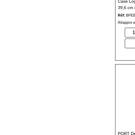
Case Log
39,6 cm (
Réf:
BPEB
Réappro e
PORT Des