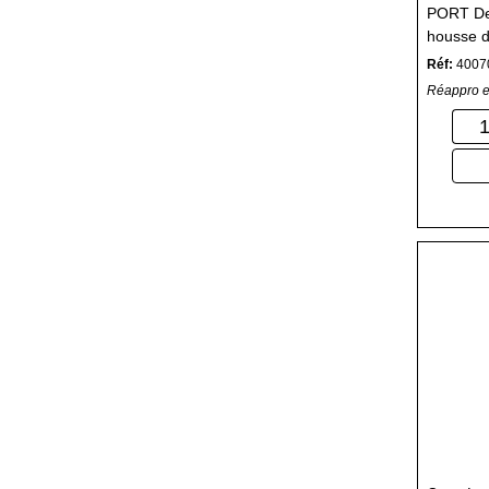
PORT Des
housse d
Réf:
4007
Réappro e