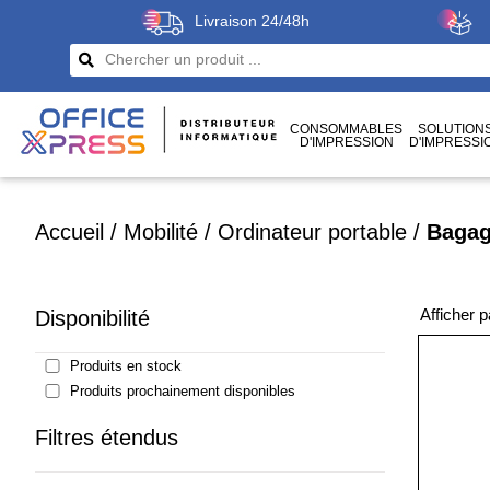
Livraison 24/48h
CONSOMMABLES
SOLUTION
D'IMPRESSION
D'IMPRESSI
CÂBLES
ET CONNECTIQUES
Accueil
/
Mobilité
/
Ordinateur portable
/
Bagag
Afficher 
Disponibilité
Produits en stock
Produits prochainement disponibles
Filtres étendus