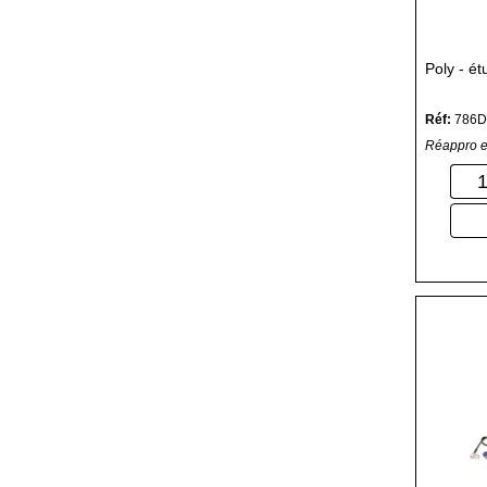
Poly - é
Réf:
786
Réappro e