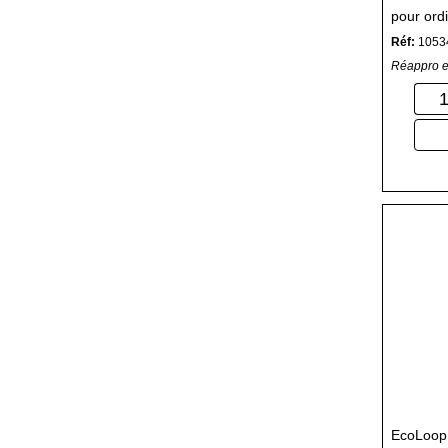
pour ord
Réf:
1053
Réappro e
EcoLoop 