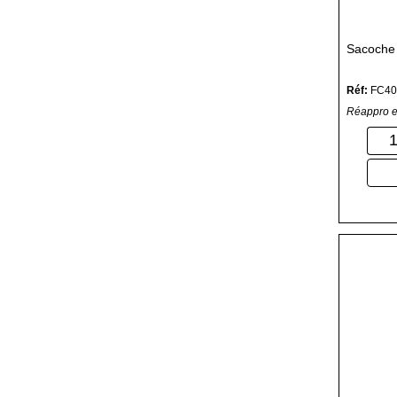
Sacoch
Réf:
FC40
Réappro e