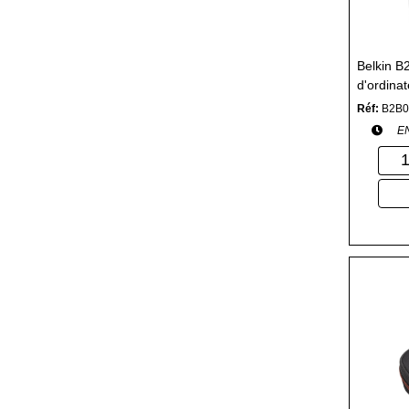
Belkin 
d'ordina
Housse N
Réf:
B2B0
E