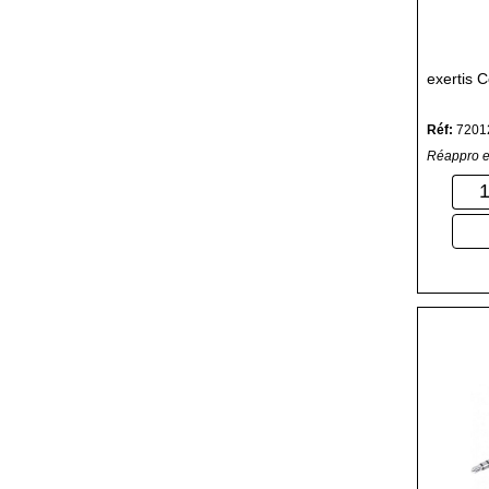
exertis C
Réf:
7201
Réappro e