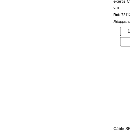
exertis 
cm
Réf:
7211
Réappro e
Câble S