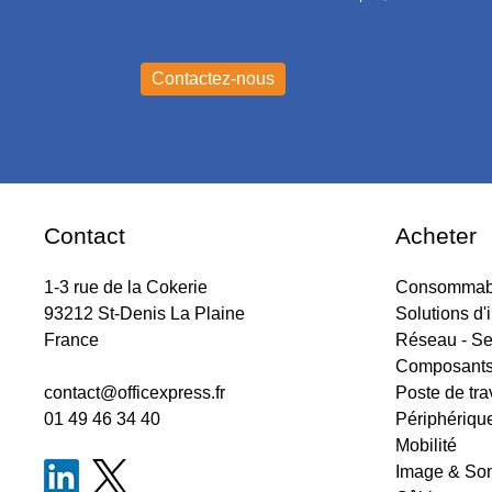
Contact
Acheter
1-3 rue de la Cokerie
Consommabl
93212 St-Denis La Plaine
Solutions d'
France
Réseau - Se
Composant
contact@officexpress.fr
Poste de tra
01 49 46 34 40
Périphériqu
Mobilité
Image & So