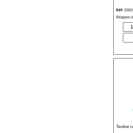
Réf:
2082
Réappro e
Tecline r