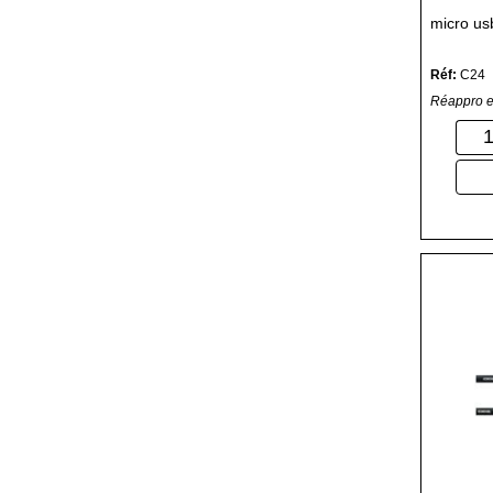
micro us
Réf:
C24
Réappro e