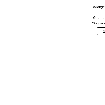
Rallong
Réf:
2073
Réappro e