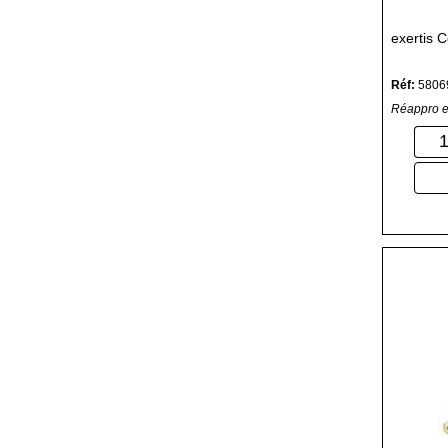
exertis 
Réf:
5806
Réappro e