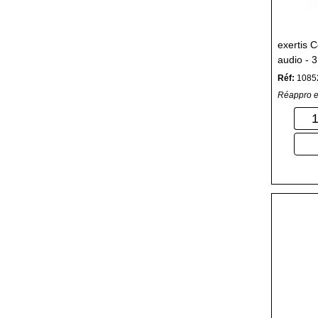
exertis 
audio - 
Réf:
1085
Réappro e