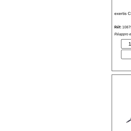
exertis 
Réf:
1087
Réappro e