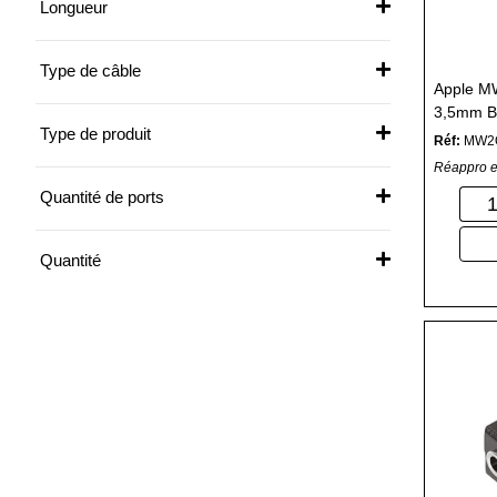
Longueur
MICROCONNECT
1
/1
POSUGEAR
1
/1
Type de câble
ROLAND
1
/1
Apple M
ROLINE
3,5mm B
1
/1
Type de produit
SASU
Réf:
MW2
4
/4
SENNHEISER
Réappro e
1
/1
STARTECH
Quantité de ports
5
/5
TENTACLE
1
/1
TESCA
Quantité
2
/2
TRADEMOS
2
/2
VALUE
1
/1
ZEBRA
2
/2