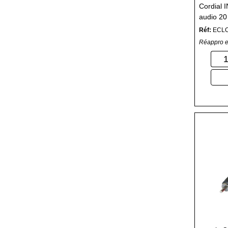
Cordial
audio 20
Réf:
ECL
Réappro e