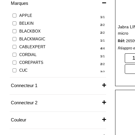
Marques
APPLE
1
/1
BELKIN
2
/2
Jabra LI
BLACKBOX
micro
2
/2
BLACKMAGIC
Réf:
2650
1
/1
CABLEXPERT
Réappro e
4
/4
CORDIAL
1
/1
COREPARTS
2
/2
CUC
2
/2
CUC Exertis Connect
27
/27
Connecteur 1
DACOMEX
1
/1
DIVERS
2
/2
HP
Connecteur 2
1
/1
JABRA
5
/5
LINDY
Couleur
6
/6
LOGITECH
2
/2
MCL SAMAR
4
/4