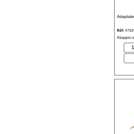
Adaptat
Réf:
4792
Réappro e