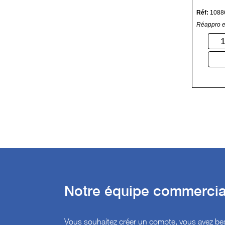
Réf:
1088
Réappro e
Notre équipe commercial
Vous souhaitez créer un compte, vous avez bes