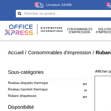
Livraison 24/48h
CONSOMMABLES
SOLUTI
D'IMPRESSION
D'IMPRES
CÂBLES
ET CONNECTIQUES
Accueil
/
Consommables d'impression
/
Ruban
Afficher 
Sous-catégories
Rouleau étiquette thermique
267
Rouleau transfert thermique
57
Rubans étiqueteuse
257
Disponibilité