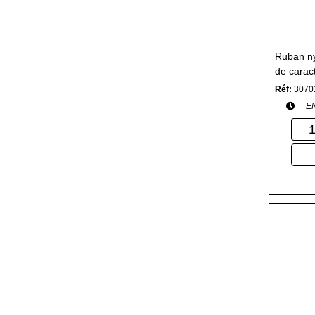
Ruban ny
de carac
Matriciel
Réf:
3070
E