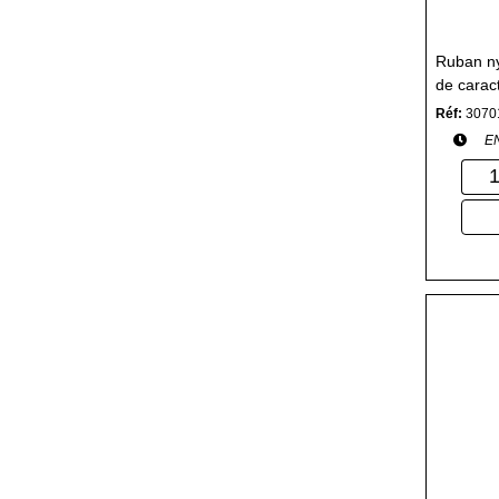
Ruban ny
de carac
Matriciel
Réf:
3070
E