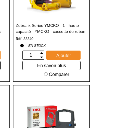
Zebra ix Series YMCKO - 1 - haute
e
capacité - YMCKO - cassette de ruban
d'impression avec rouleau de
Réf:
33340
nettoyage
EN STOCK
Ajouter
En savoir plus
Comparer