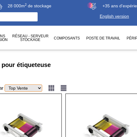
2
28 000m
de stockage
+35 ans d'expéri
English version
ONS
RÉSEAU - SERVEUR
COMPOSANTS
POSTE DE TRAVAIL
PÉRI
SION
STOCKAGE
 pour étiqueteuse
par