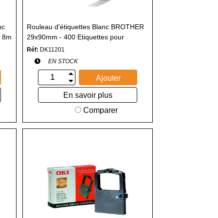
nc
Rouleau d'étiquettes Blanc BROTHER
/ 8m
29x90mm - 400 Etiquettes pour
Imprimante Etiquette
Réf:
DK11201
EN STOCK
Ajouter
En savoir plus
Comparer