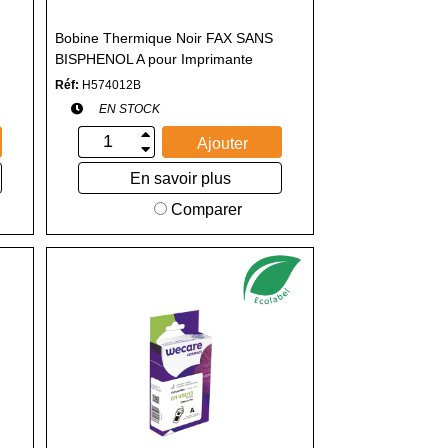
Bobine Thermique Noir FAX SANS
BISPHENOL A pour Imprimante
Thermique
Réf:
H574012B
EN STOCK
Ajouter
En savoir plus
Comparer