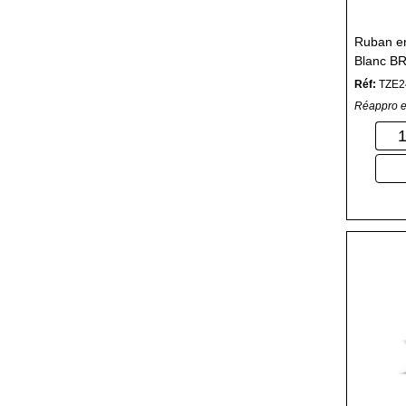
Ruban e
Blanc B
Laminé 
Réf:
TZE2
Réappro e