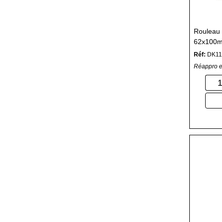
Rouleau 
62x100mm
pour Im
Réf:
DK11
Réappro e