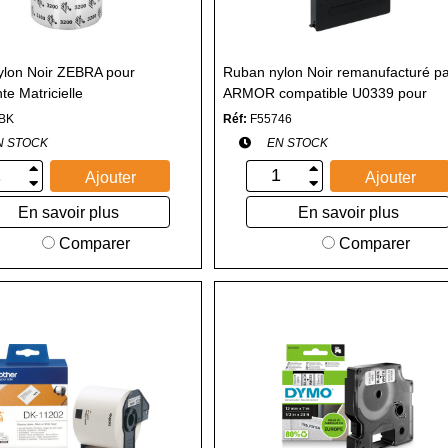
lon Noir ZEBRA pour
Ruban nylon Noir remanufacturé p
te Matricielle
ARMOR compatible U0339 pour
Imprimante Matricielle
BK
Réf:
F55746
N STOCK
EN STOCK
Ajouter
Ajouter
En savoir plus
En savoir plus
Comparer
Comparer