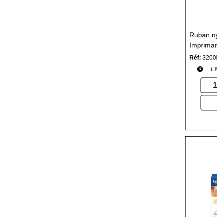
Ruban ny
Impriman
Réf:
3200
E