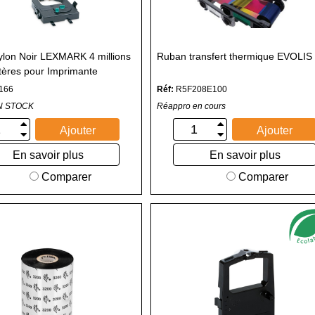
lon Noir LEXMARK 4 millions
Ruban transfert thermique EVOLIS
tères pour Imprimante
le
166
Réf:
R5F208E100
N STOCK
Réappro en cours
Ajouter
Ajouter
En savoir plus
En savoir plus
Comparer
Comparer