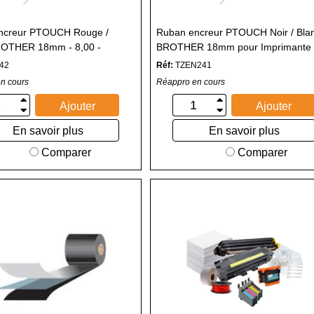
ncreur PTOUCH Rouge /
Ruban encreur PTOUCH Noir / Bla
ROTHER 18mm - 8,00 -
BROTHER 18mm pour Imprimante
pour Imprimante PTOUCH
PTOUCH
42
Réf:
TZEN241
n cours
Réappro en cours
Ajouter
Ajouter
En savoir plus
En savoir plus
Comparer
Comparer