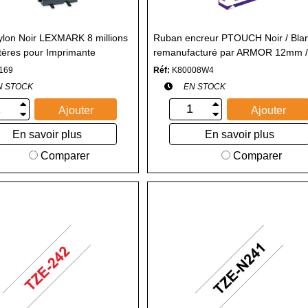
lon Noir LEXMARK 8 millions
Ruban encreur PTOUCH Noir / Bla
tères pour Imprimante
remanufacturé par ARMOR 12mm 
le
compatible TZ231 pour Imprimante
169
Réf:
K80008W4
PTOUCH
N STOCK
EN STOCK
Ajouter
Ajouter
En savoir plus
En savoir plus
Comparer
Comparer