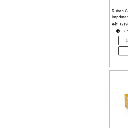
Ruban Ci
Imprima
Réf:
T219
E