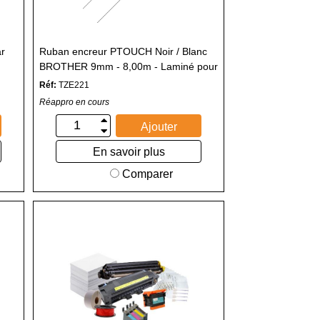
ar
Ruban encreur PTOUCH Noir / Blanc
BROTHER 9mm - 8,00m - Laminé pour
Imprimante PTOUCH
Réf:
TZE221
Réappro en cours
Ajouter
En savoir plus
Comparer