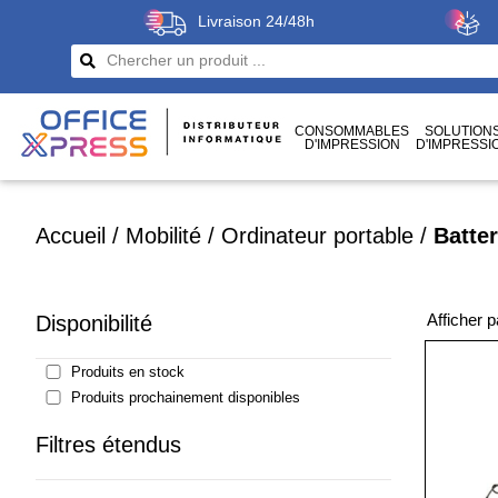
Livraison 24/48h
CONSOMMABLES
SOLUTION
D'IMPRESSION
D'IMPRESSI
CÂBLES
ET CONNECTIQUES
Accueil
/
Mobilité
/
Ordinateur portable
/
Batte
Afficher 
Disponibilité
Produits en stock
Produits prochainement disponibles
Filtres étendus