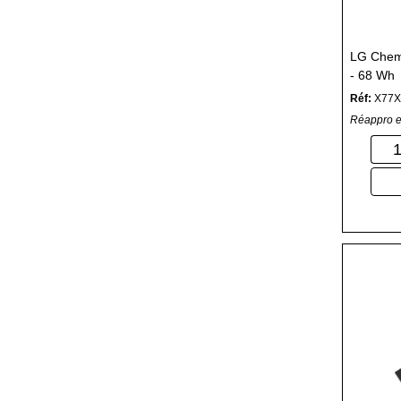
LG Chem -
- 68 Wh
Réf:
X77
Réappro e