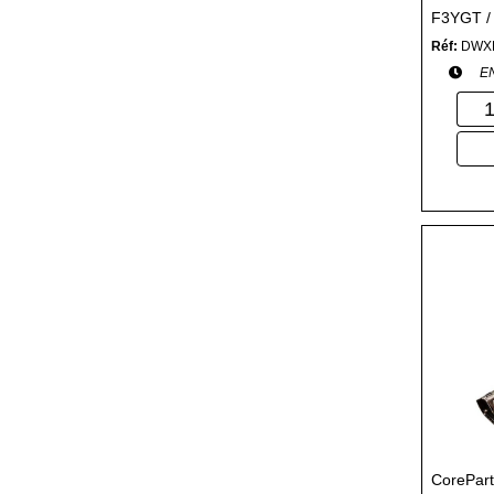
F3YGT /
MYJ96 /
Réf:
DWX
E
CoreParts