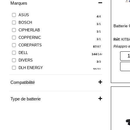
Marques
ASUS
4
/4
BOSCH
1
/1
Batteri
CIPHERLAB
1
/1
COPPERNIC
Réf:
KITB
1
/1
COREPARTS
Réappro e
87
/87
DELL
144
/144
DIVERS
3
/3
DLH ENERGY
31
/31
ENIX
1
/1
Compatibilité
GINTAI
1
/1
HP
23
/23
LENOVO
Type de batterie
42
/42
PANASONIC
2
/2
SANDBERG
1
/1
SASU
3
/3
TOSHIBA
4
/4