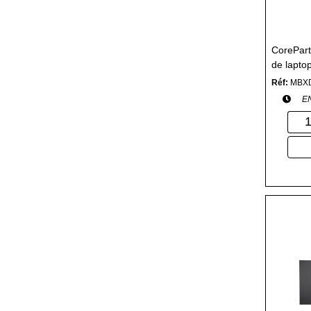
CorePar
de lapto
Réf:
MBX
E