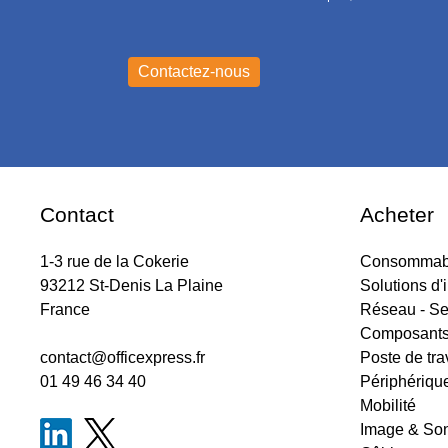
Contact
Acheter
1-3 rue de la Cokerie
Consommabl
93212 St-Denis La Plaine
Solutions d'
France
Réseau - Se
Composant
contact@officexpress.fr
Poste de tra
01 49 46 34 40
Périphériqu
Mobilité
Image & So