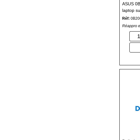
ASUS 0B
laptop s
Réf:
0B20
Réappro e