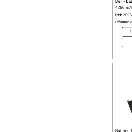
Dell - ba
4250 mA
Réf:
3PC
Réappro e
Batterie