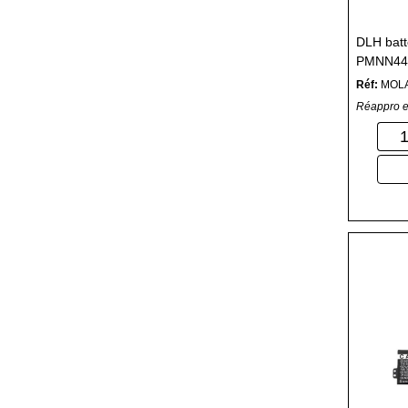
DLH batt
PMNN44
PMNN451
Réf:
MOL
Réappro e