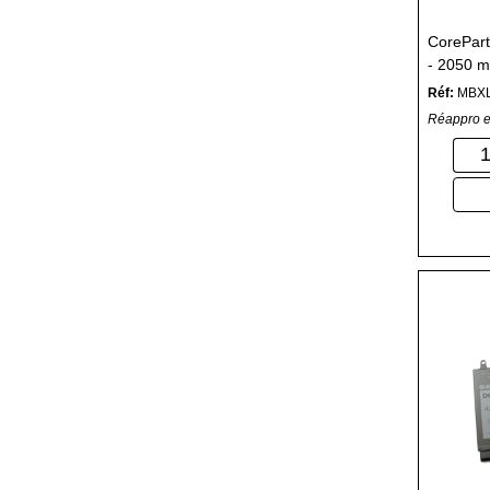
CoreParts
- 2050 m
Réf:
MBX
Réappro e