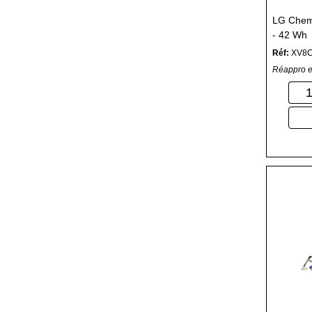
LG Chem -
- 42 Wh
Réf:
XV8
Réappro e