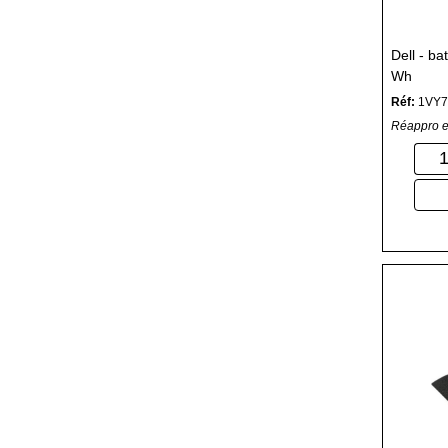
Dell - ba
Wh
Réf:
1VY7
Réappro e