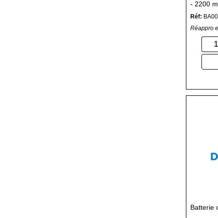
- 2200 m
Réf:
BA00
Réappro e
Batterie