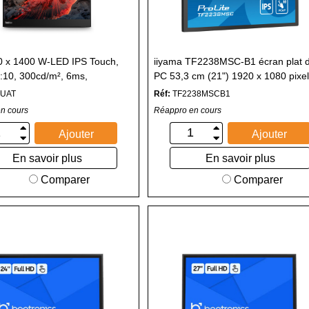
0 x 1400 W-LED IPS Touch,
iiyama TF2238MSC-B1 écran plat 
:10, 300cd/m², 6ms,
PC 53,3 cm (21") 1920 x 1080 pixe
8°, USB PD (65W)
Full HD LED Écran tactile Noir
DUAT
Réf:
TF2238MSCB1
n cours
Réappro en cours
Ajouter
Ajouter
En savoir plus
En savoir plus
Comparer
Comparer