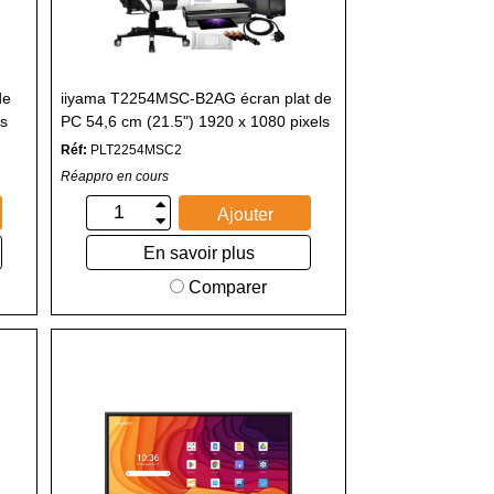
de
iiyama T2254MSC-B2AG écran plat de
ls
PC 54,6 cm (21.5") 1920 x 1080 pixels
Full HD LED Écran tactile Noir
Réf:
PLT2254MSC2
Réappro en cours
Ajouter
En savoir plus
Comparer