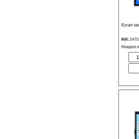
Ecran ta
Réf:
24T
Réappro e