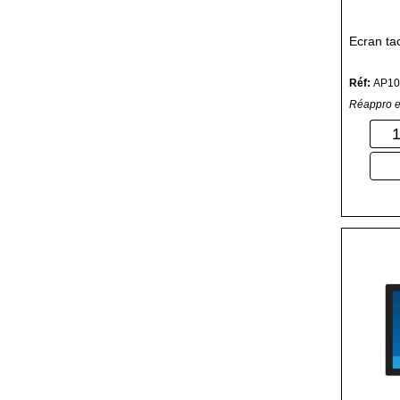
Ecran t
Réf:
AP10
Réappro e