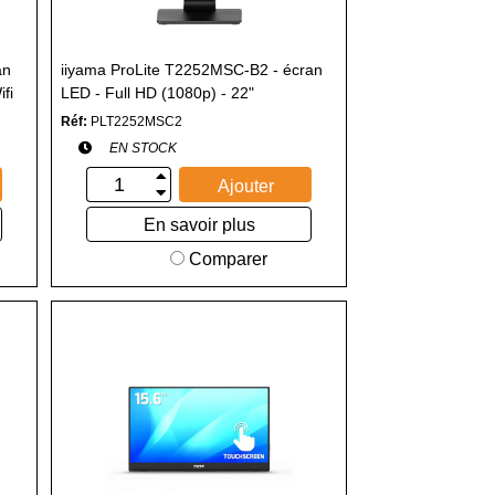
an
iiyama ProLite T2252MSC-B2 - écran
fi
LED - Full HD (1080p) - 22"
égré
Réf:
PLT2252MSC2
EN STOCK
Ajouter
En savoir plus
Comparer