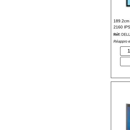
189.2cm 
2160 IPS
1200:1
Réf:
DEL
Réappro e