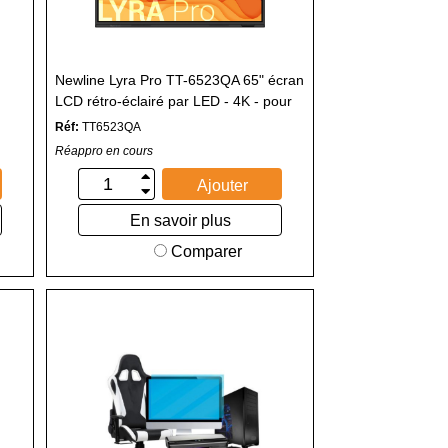
Newline Lyra Pro TT-6523QA 65" écran
LCD rétro-éclairé par LED - 4K - pour
communication interactive
Réf:
TT6523QA
Réappro en cours
Ajouter
En savoir plus
Comparer