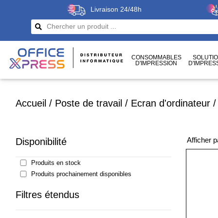
Livraison 24/48h
CONSOMMABLES
SOLUTI
D'IMPRESSION
D'IMPRES
CÂBLES
ET CONNECTIQUES
Accueil
/
Poste de travail
/
Ecran d'ordinateur
Afficher 
Disponibilité
Produits en stock
Produits prochainement disponibles
Filtres étendus