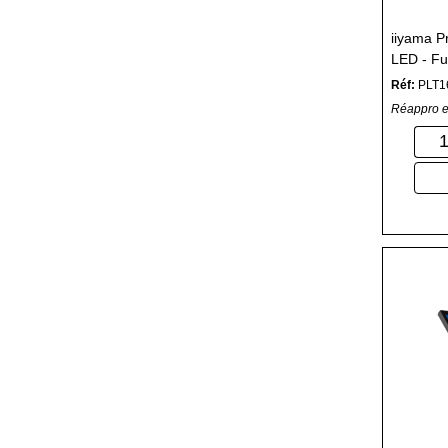
iiyama P
LED - Fu
Réf:
PLT
Réappro e