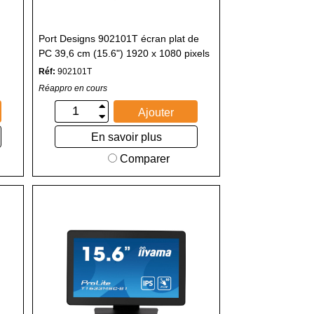
Port Designs 902101T écran plat de
PC 39,6 cm (15.6") 1920 x 1080 pixels
Full HD LCD Écran tactile Noir
Réf:
902101T
Réappro en cours
Ajouter
En savoir plus
Comparer