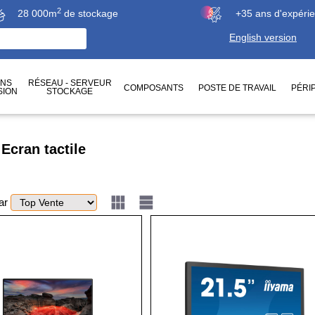
2
28 000m
de stockage
+35 ans d'expéri
English version
ONS
RÉSEAU - SERVEUR
COMPOSANTS
POSTE DE TRAVAIL
PÉRI
SION
STOCKAGE
/
Ecran tactile
par