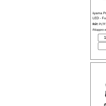
iiyama P
LED - Fu
Réf:
PLTF
Réappro e