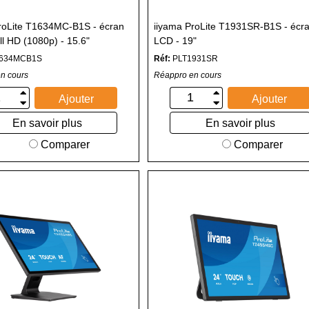
roLite T1634MC-B1S - écran
iiyama ProLite T1931SR-B1S - écr
ll HD (1080p) - 15.6"
LCD - 19"
1634MCB1S
Réf:
PLT1931SR
n cours
Réappro en cours
Ajouter
Ajouter
En savoir plus
En savoir plus
Comparer
Comparer