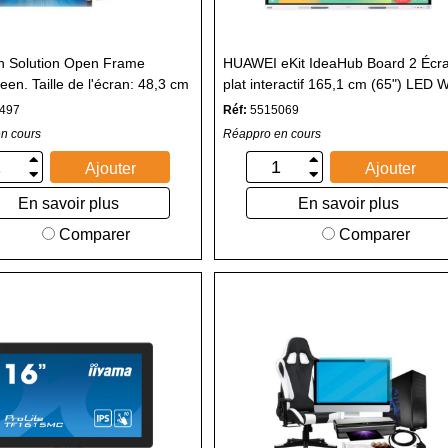
h Solution Open Frame
HUAWEI eKit IdeaHub Board 2 Écr
en. Taille de l'écran: 48,3 cm
plat interactif 165,1 cm (65") LED Wi
emps de réponse: 5 ms,
4K Ultra HD Blanc Écran tactile Int
497
Réf:
5515069
té de l'écran: 225 cd/m².
dans le processeur
n cours
Réappro en cours
du produit: Noir. Technologie
une seule pression, Temps
Ajouter
Ajouter
tre pannes: 50000 h,
En savoir plus
En savoir plus
 multilingue à l'écran: Chinois
, Chinois traditionnel, Allemand,
Comparer
Comparer
Espagnol, Français, Italien,
. Câbles inclus: HDMI, LAN
 USB, VGA. Norme VESA: 75 x