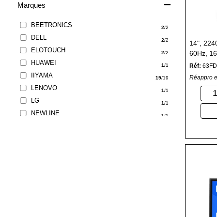
Marques
BEETRONICS
2
/2
DELL
2
/2
14", 224
ELOTOUCH
60Hz, 16
2
/2
HUAWEI
178°/17
Réf:
63F
1
/1
IIYAMA
Réappro e
19
/19
LENOVO
1
/1
LG
1
/1
NEWLINE
1
/1
PORT DESIGNS
1
/1
PROMETHEAN
2
/2