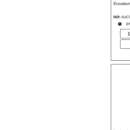
Ecouteur
Réf:
AUC
E