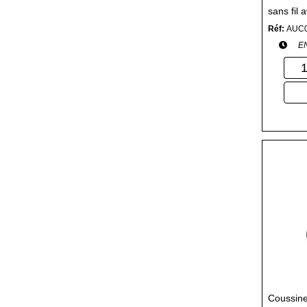
sans fil 
Réf:
AUC
E
Coussin