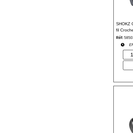
SHOKZ O
fil Croch
Bluetoot
Réf:
5850
E