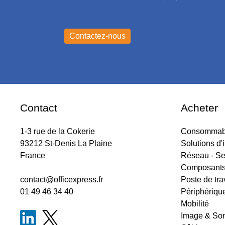
Contact
Acheter
1-3 rue de la Cokerie
Consommabl
93212 St-Denis La Plaine
Solutions d'
France
Réseau - Se
Composant
contact@officexpress.fr
Poste de tra
01 49 46 34 40
Périphériqu
Mobilité
Image & So