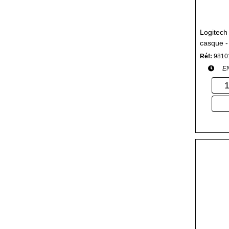
Logitech
casque -
Bluetoot
Réf:
9810
E