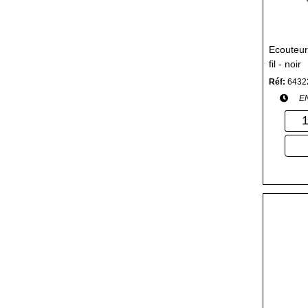
Ecouteur
fil - noir
Réf:
6432
E