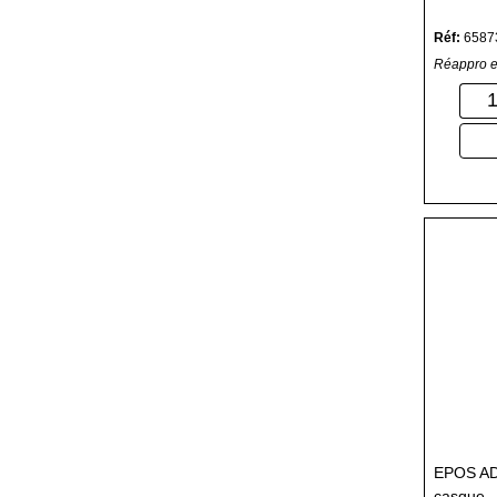
Réf:
6587
Réappro e
EPOS AD
casque -