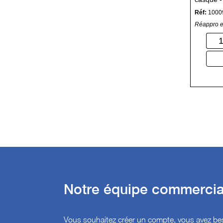
Réf:
1000
Réappro e
Notre équipe commercial
Vous souhaitez créer un compte, vous avez bes