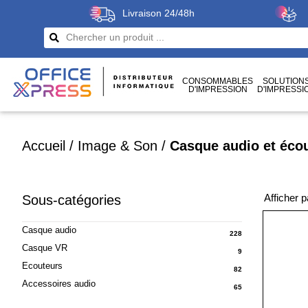
Livraison 24/48h
CONSOMMABLES
SOLUTION
D'IMPRESSION
D'IMPRESSI
CÂBLES
ET CONNECTIQUES
Accueil
/
Image & Son
/
Casque audio et éco
Afficher 
Sous-catégories
Casque audio
228
Casque VR
9
Ecouteurs
82
Accessoires audio
65