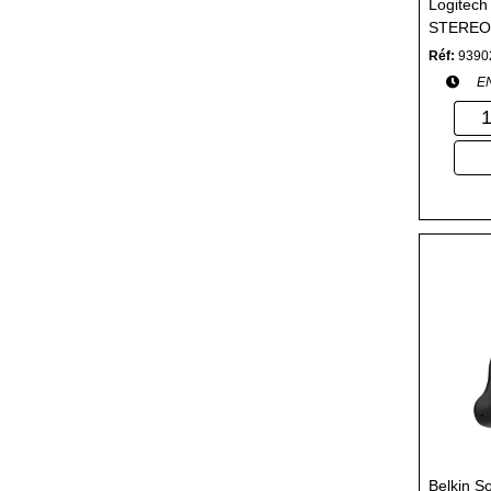
Logitec
STEREO 
Réf:
9390
E
Belkin S