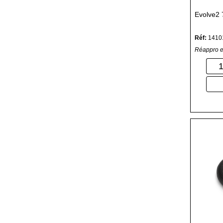
Evolve2 
Réf:
1410
Réappro e