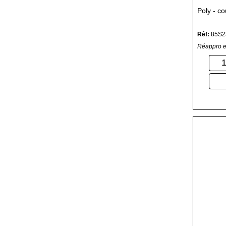
Poly - c
Réf:
85S2
Réappro e