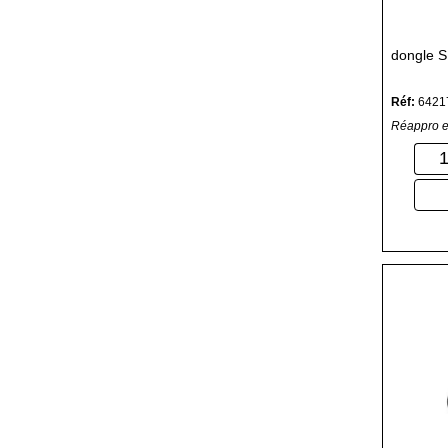
dongle 
Réf:
6421
Réappro e