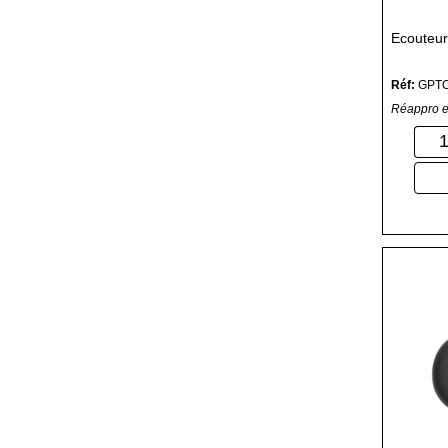
Ecouteu
Réf:
GPT
Réappro e