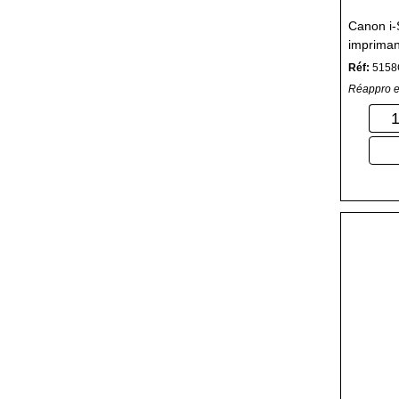
Canon i
impriman
Réf:
5158
Réappro e