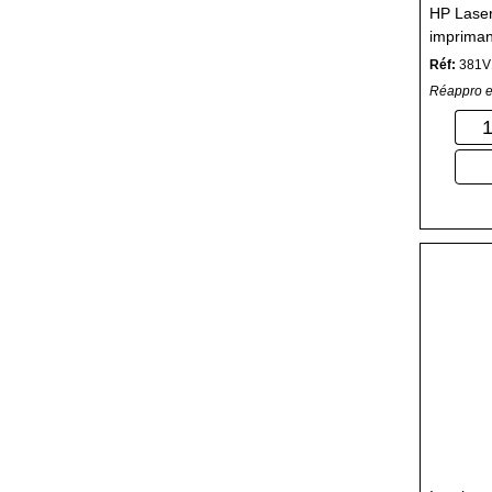
HP Lase
imprimant
blanc
Réf:
381V
Réappro e