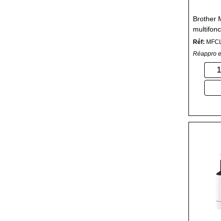
Brother
multifonc
Réf:
MFC
Réappro e