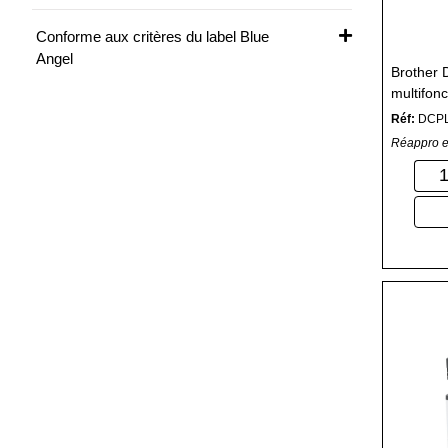
Conforme aux critères du label Blue
Angel
Brother
multifonc
Réf:
DCP
Réappro e