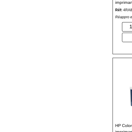
imprimant
Réf:
4RA8
Réappro e
HP Color
impriman