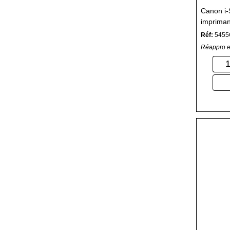
Canon i
impriman
Réf:
5455
Réappro e