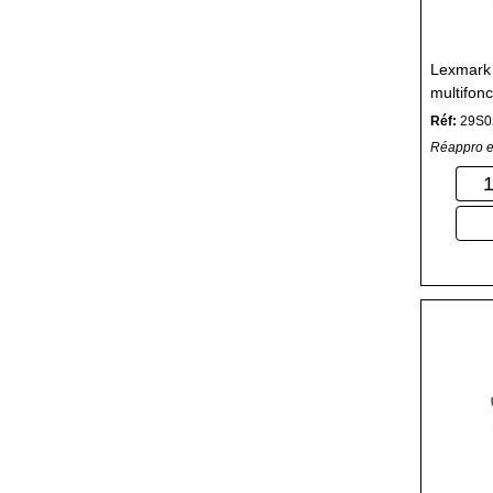
Lexmark
multifonc
Réf:
29S0
Réappro e