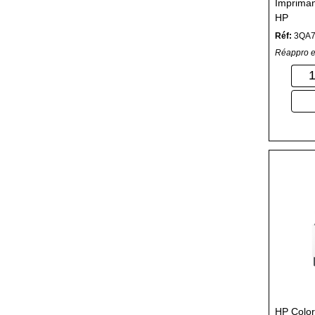
Impriman
HP
Réf:
3QA
Réappro e
HP Color