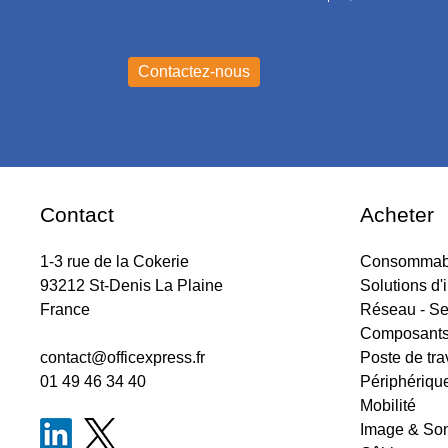
Contact
Acheter
1-3 rue de la Cokerie
Consommabl
93212 St-Denis La Plaine
Solutions d'
France
Réseau - Se
Composant
contact@officexpress.fr
Poste de tra
01 49 46 34 40
Périphériqu
Mobilité
Image & So