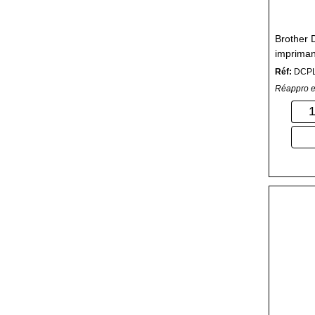
Brother
impriman
Réf:
DCP
Réappro e