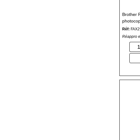
Brother 
photocop
Réf:
FAX2
Réappro e