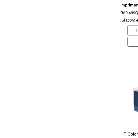
impriman
Réf:
499Q
Réappro e
HP Color