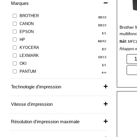
Marques
BROTHER
33
/33
CANON
23
/23
Brother
EPSON
multifonc
1
/1
HP
Réf:
MFC
62
/62
KYOCERA
Réappro e
2
/2
LEXMARK
13
/13
OKI
1
/1
PANTUM
6
/6
SAMSUNG
1
/1
Technologie d'impression
XEROX
3
/3
Vitesse d'impression
Résolution d'impression maximale