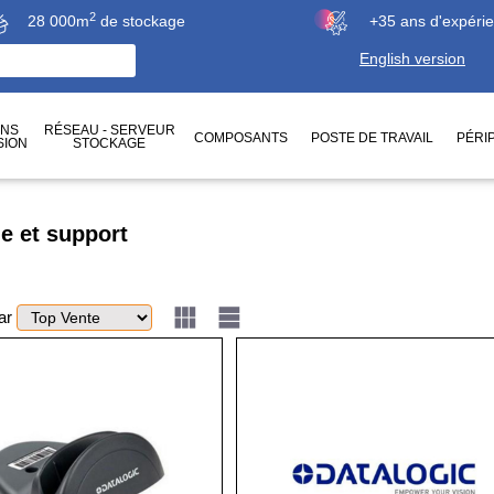
2
28 000m
de stockage
+35 ans d'expéri
English version
ONS
RÉSEAU - SERVEUR
COMPOSANTS
POSTE DE TRAVAIL
PÉRI
SION
STOCKAGE
e et support
par