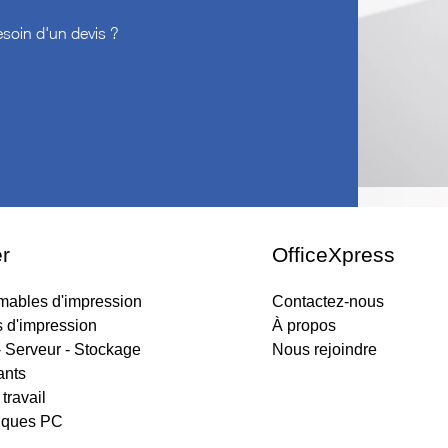
soin d'un devis ?
r
OfficeXpress
ables d'impression
Contactez-nous
s d'impression
À propos
 Serveur - Stockage
Nous rejoindre
nts
travail
iques PC