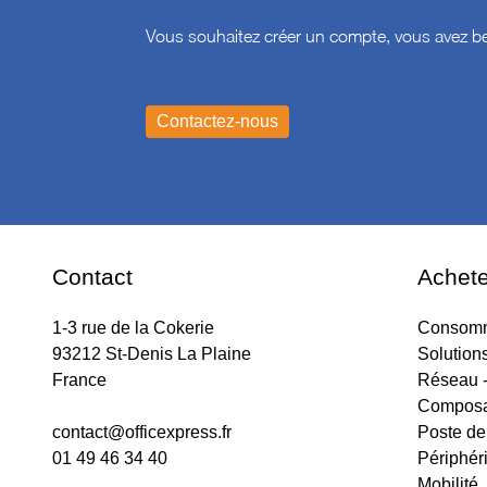
Vous souhaitez créer un compte, vous avez be
Contact
Achete
1-3 rue de la Cokerie
Consomm
93212 St-Denis La Plaine
Solution
France
Réseau -
Composa
contact@officexpress.fr
Poste de 
01 49 46 34 40
Périphér
Mobilité