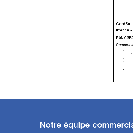
CardStudi
licence -
Réf:
CSR
Réappro e
Notre équipe commercial