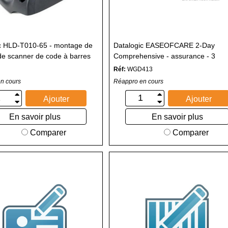
c HLD-T010-65 - montage de
Datalogic EASEOFCARE 2-Day
de scanner de code à barres
Comprehensive - assurance - 3
années
Réf:
WGD413
n cours
Réappro en cours
Ajouter
Ajouter
En savoir plus
En savoir plus
Comparer
Comparer