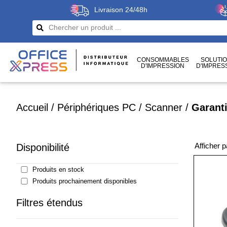
Livraison 24/48h
CONSOMMABLES
SOLUTI
D'IMPRESSION
D'IMPRES
CÂBLES
ET CONNECTIQUES
Accueil
/
Périphériques PC
/
Scanner
/
Garanti
Afficher 
Disponibilité
Produits en stock
Produits prochainement disponibles
Filtres étendus