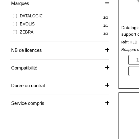
Marques
DATALOGIC
2
/2
EVOLIS
1
/1
Datalogi
ZEBRA
support 
3
/3
Réf:
HLD
Réappro e
NB de licences
Compatibilité
Durée du contrat
Service compris