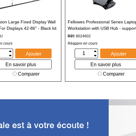
sion Large Fixed Display Wall
Fellowes Professional Series Lapto
or Displays 42-86" - Black kit
Workstation with USB Hub - suppor
ge - pour Écran LCD - noir
pour ordinateur portable
1U
Réf:
8024602
n cours
Réappro en cours
Ajouter
Ajouter
En savoir plus
En savoir plus
Comparer
Comparer
e est à votre écoute !