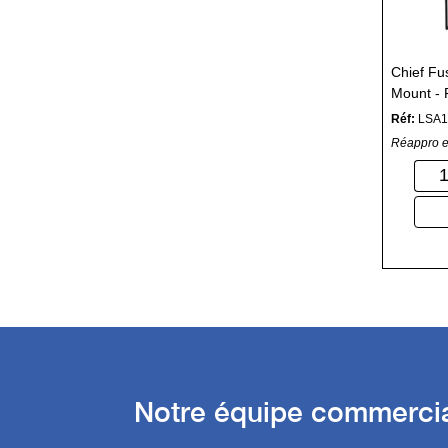
Chief Fu
Mount - F
de monta
Réf:
LSA
Réappro e
Notre équipe commercial