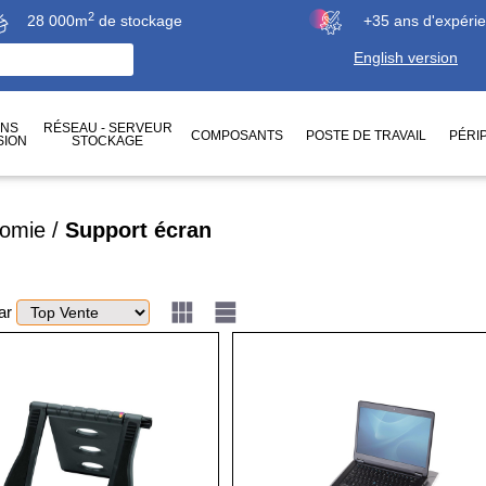
2
28 000m
de stockage
+35 ans d'expéri
English version
ONS
RÉSEAU - SERVEUR
COMPOSANTS
POSTE DE TRAVAIL
PÉRI
SION
STOCKAGE
nomie
/
Support écran
par