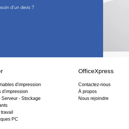
soin d'un devis ?
r
OfficeXpress
ables d'impression
Contactez-nous
s d'impression
À propos
 Serveur - Stockage
Nous rejoindre
nts
travail
iques PC