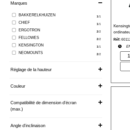
Marques
BAKKERELKHUIZEN
1
/1
CHIEF
1
/1
Kensingt
ERGOTRON
ordinate
2
/2
FELLOWES
Réf:
6011
2
/2
KENSINGTON
E
1
/1
NEOMOUNTS
2
/2
Réglage de la hauteur
Couleur
Compatibilité de dimension d'écran
(max.)
Angle d'inclinaison