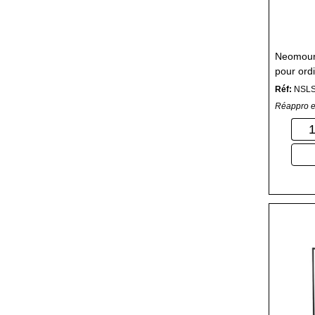
Neomoun
pour ord
Réf:
NSL
Réappro e