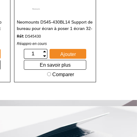
p
Neomounts DS45-430BL14 Support de
t
bureau pour écran à poser 1 écran 32-
55" - 0-40 kg - VESA 100x100-400x400
Réf:
DS45430
- ajustement en hauteur 11,6 cm - 70°
Réappro en cours
pivotant - noir
Ajouter
En savoir plus
Comparer