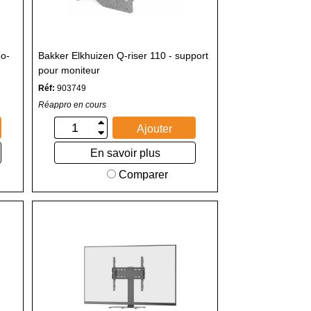
eo-
Bakker Elkhuizen Q-riser 110 - support
pour moniteur
Réf:
903749
Réappro en cours
Ajouter
En savoir plus
Comparer