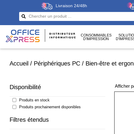
Livraison 24/48h
CONSOMMABLES
SOLUTI
D'IMPRESSION
D'IMPRES
CÂBLES
ET CONNECTIQUES
Accueil
/
Périphériques PC
/
Bien-être et ergo
Afficher 
Disponibilité
Produits en stock
Produits prochainement disponibles
Filtres étendus