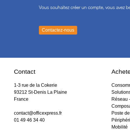
Vous souhaitez créer un compte, vous avez be
Contact
Achete
1-3 rue de la Cokerie
Consomm
93212 St-Denis La Plaine
Solution
France
Réseau -
Composa
contact@officexpress.fr
Poste de 
01 49 46 34 40
Périphér
Mobilité