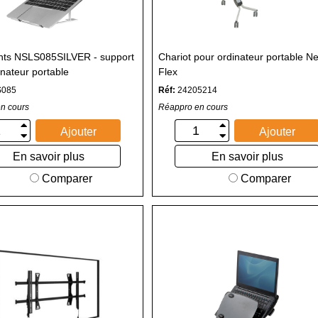
ts NSLS085SILVER - support
Chariot pour ordinateur portable N
inateur portable
Flex
S085
Réf:
24205214
n cours
Réappro en cours
Ajouter
Ajouter
En savoir plus
En savoir plus
Comparer
Comparer