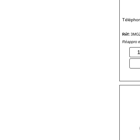
Télépho
Réf:
3MG
Réappro e