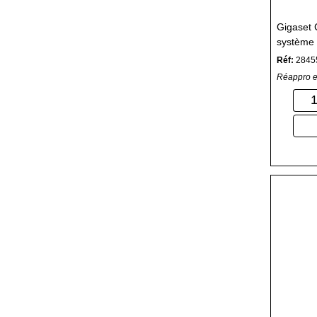
Gigaset 
système 
d'appela
Réf:
2845
Réappro e