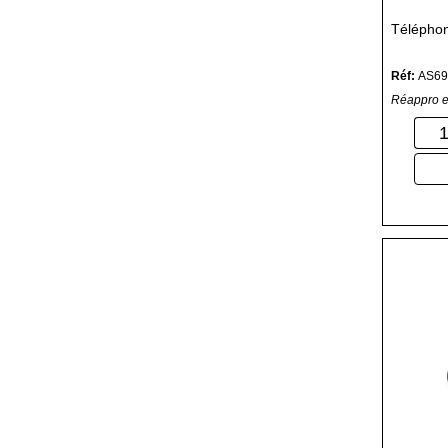
Téléphon
Réf:
AS69
Réappro e