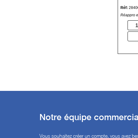
Réf:
2840
Réappro e
Notre équipe commercial
Vous souhaitez créer un compte, vous avez bes