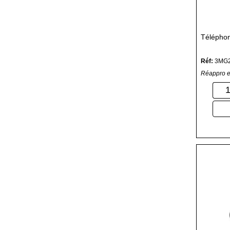
Télépho
Réf:
3MG
Réappro e