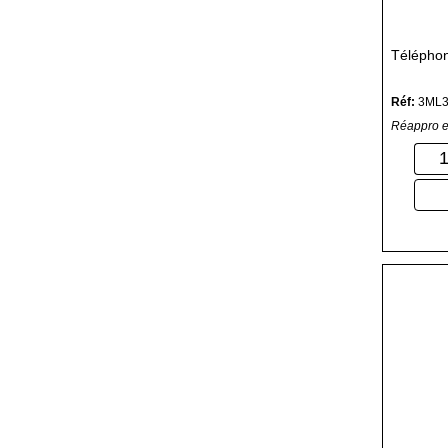
Télépho
Réf:
3ML3
Réappro e