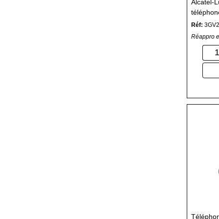
Alcatel-
téléphone
capacité
Réf:
3GV2
Réappro e
Télépho