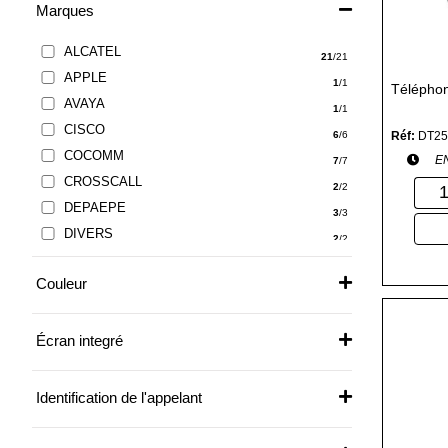
Marques
ALCATEL
21
/21
APPLE
1
/1
Téléph
AVAYA
1
/1
CISCO
Réf:
DT25
6
/6
COCOMM
E
7
/7
CROSSCALL
2
/2
DEPAEPE
3
/3
DIVERS
2
/2
ENERGIZER
4
/4
Couleur
GIGA PRO
1
/1
GIGASET
12
/12
JABRA
Écran integré
1
/1
KONFTEL
1
/1
MAXCOM
Identification de l'appelant
1
/1
MITEL
8
/8
MOTOROLA
1
/1