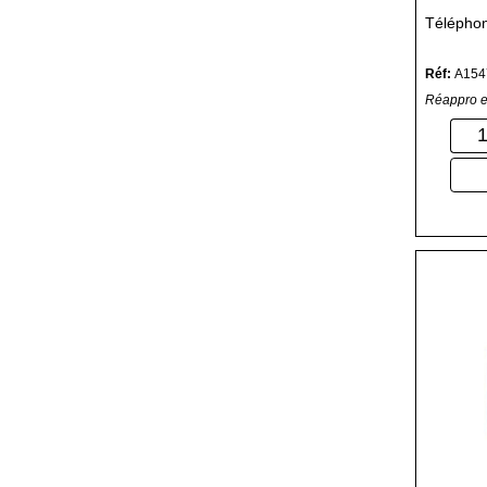
Téléphon
Réf:
A154
Réappro e