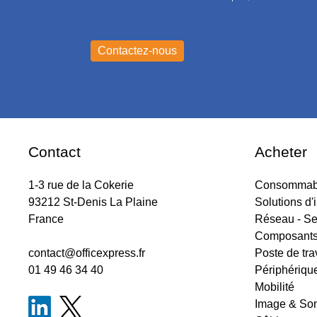
Contact
Acheter
1-3 rue de la Cokerie
Consommabl
93212 St-Denis La Plaine
Solutions d'
France
Réseau - Se
Composant
contact@officexpress.fr
Poste de tra
01 49 46 34 40
Périphériqu
Mobilité
Image & So