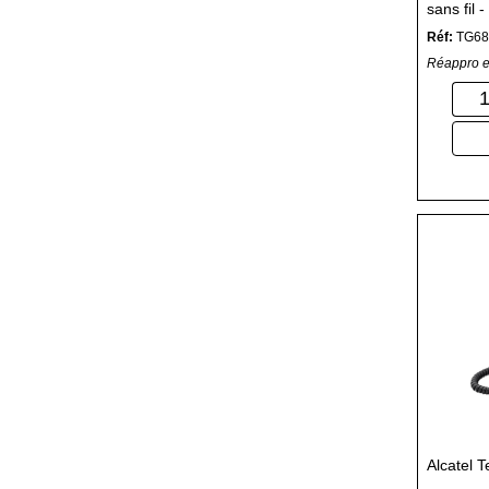
sans fil
ID d'app
Réf:
TG68
suppléme
Réappro e
Alcatel T