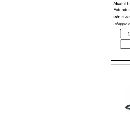
Alcatel-
Extended
(conféren
Réf:
3GV2
Réappro e