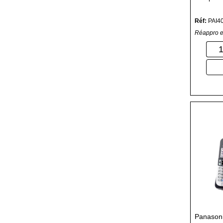
Réf:
PAI4
Réappro e
Panason